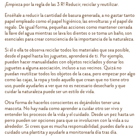
¡Empieza por la regla de las 3 R! Reducir, reciclar y reutilizar.
Enséñale a reducir la cantidad de basura generada, a no gastar tanto
papel empleado como el papel higiénico, las envolturas y el papel de
regalo. De igual forma, pequeñas acciones como mantener cerrada
la llave del agua mientras se lava los dientes o se toma un baño, son
esenciales para crear consciencia de la importancia de la naturaleza.
Si él o ella te observa reciclar todos los materiales que sea posible,
desde el papel hasta los juguetes, aprenderá de ti. Por ejemplo,
pueden hacer manualidades con objetos reciclados y donar los
juguetes a alguna asociación, incluso a sus vecinos. Quizá no
puedan reutilizar todos los objetos de la casa, pero empezar por algo
como las cajas, la ropa y todo aquello que crean que no tiene otro
uso, puede ayudarles a ver que no es necesario desecharlo y que
cuidar la naturaleza puede ser un estilo de vida.
Otra forma de hacerlos conscientes es dejándolos tener una
mascota. No hay nada como aprender a cuidar otro ser vivo y
entender los procesos de la vida y el cuidado. Desde un pez hasta un
perro pueden ser opciones para que se involucren con la vida a su
alrededor. Si crees que es mucha responsabilidad, puedes darle a su
cuidado una plantita y ayudarle a monitorearla día tras día.